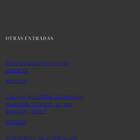
OTRAS ENTRADAS
Descolonización no es una
metáfora
08/12/2025
Can you get reliable information
about safe abortion, in your
language, online?
25/11/2022
r/chickflixxx: (de)construcción