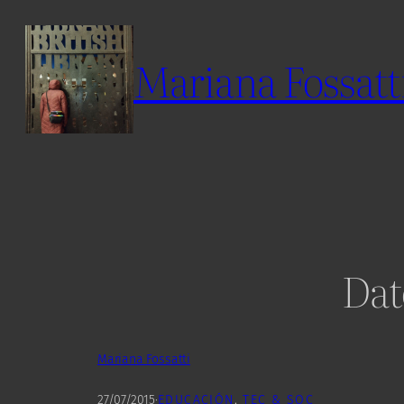
Skip
to
Mariana Fossatt
content
Dat
Mariana Fossatti
27/07/2015
·
EDUCACIÓN
, 
TEC & SOC