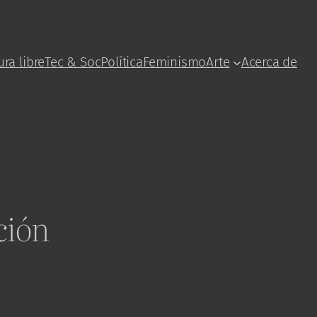
ura libre
Tec & Soc
Política
Feminismo
Arte
Acerca de
ción