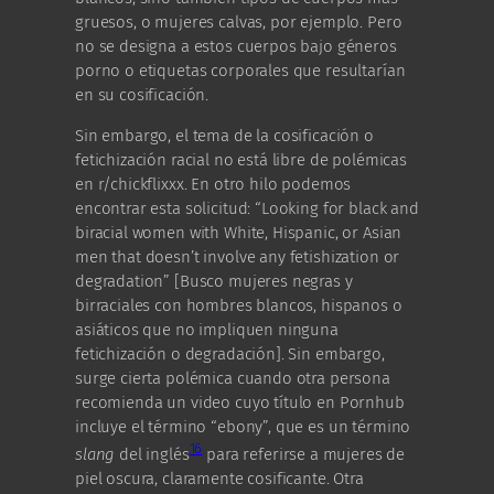
gruesos, o mujeres calvas, por ejemplo. Pero
no se designa a estos cuerpos bajo géneros
porno o etiquetas corporales que resultarían
en su cosificación.
Sin embargo, el tema de la cosificación o
fetichización racial no está libre de polémicas
en r/chickflixxx. En otro hilo podemos
encontrar esta solicitud: “Looking for black and
biracial women with White, Hispanic, or Asian
men that doesn’t involve any fetishization or
degradation” [Busco mujeres negras y
birraciales con hombres blancos, hispanos o
asiáticos que no impliquen ninguna
fetichización o degradación]. Sin embargo,
surge cierta polémica cuando otra persona
recomienda un video cuyo título en Pornhub
incluye el término “ebony”, que es un término
16
slang
del inglés
para referirse a mujeres de
piel oscura, claramente cosificante. Otra