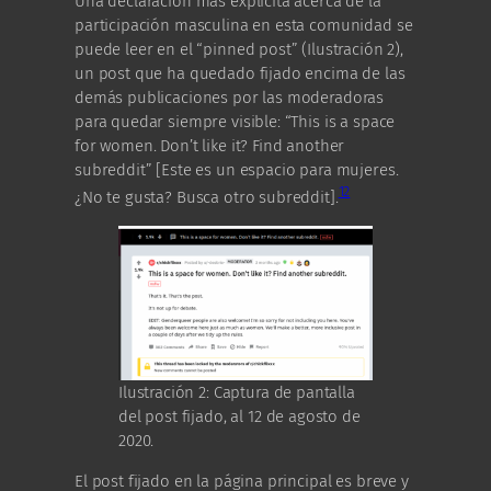
Una declaración más explícita acerca de la
participación masculina en esta comunidad se
puede leer en el “pinned post” (Ilustración 2),
un post que ha quedado fijado encima de las
demás publicaciones por las moderadoras
para quedar siempre visible: “This is a space
for women. Don’t like it? Find another
subreddit” [Este es un espacio para mujeres.
12
¿No te gusta? Busca otro subreddit].
Ilustración 2: Captura de pantalla
del post fijado, al 12 de agosto de
2020.
El post fijado en la página principal es breve y