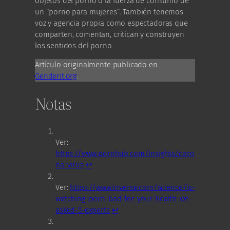
objetos del porno o la fuerza de consumo de
un “porno para mujeres”. También tenemos
voz y agencia propia como espectadoras que
comparten, comentan, critican y construyen
los sentidos del porno.
Artículo originalmente publicado en
Genderit.org
.
Notas
Ver:
https://www.pornhub.com/insights/coro
na-virus
↩︎
Ver:
https://www.inverse.com/science/is-
watching-porn-bad-for-your-health-we-
asked-5-experts
↩︎