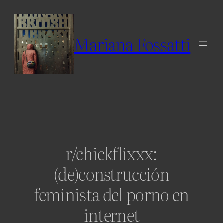
Skip
to
content
Mariana Fossatti
r/chickflixxx:
(de)construcción
feminista del porno en
internet