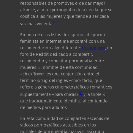
responsables de promover, o de dar mayor
alcance, a una «pornografía dura» en la que se
cosifica a las mujeres y que tiende a ser cada
9
vez más violenta.
En una de esas listas de espacios de porno
feminista en internet me encontré con una
recomendación algo diferente:
r/chickflixxx
, un
foro de Reddit dedicado a compartir,
recomendar y comentar pornografía entre
mujeres. El nombre de esta comunidad,
«chickflixxx», es una conjunción entre el
término
slang
del inglés «chick flick», que
refiere a géneros cinematográficos románticos
10
supuestamente «para chicas»
y la triple x
que tradicionalmente identifica al contenido
de medios para adultos.
En esta comunidad se comparten escenas de
videos pornográficos accesibles en los
portales de pornografía masivos, así como