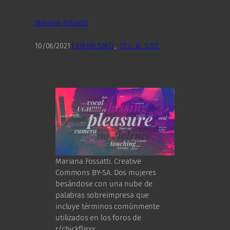
Mariana Fossatti
10/06/2021
·
FEMINISMO
, 
TEC & SOC
Mariana Fossatti. Creative
Commons BY-SA. Dos mujeres
besándose con una nube de
palabras sobreimpresa que
incluye términos comúnmente
utilizados en los foros de
r/chickflixxx.