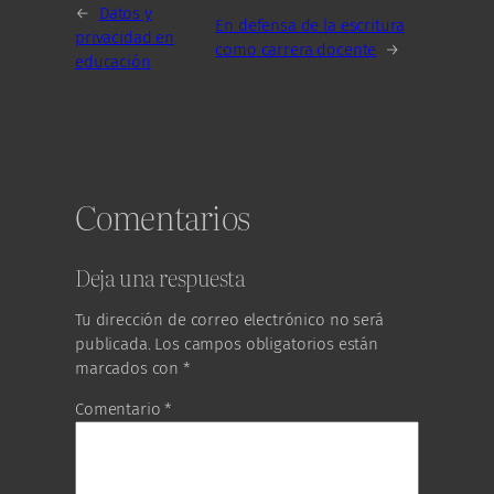
←
Datos y
En defensa de la escritura
privacidad en
como carrera docente
→
educación
Comentarios
Deja una respuesta
Tu dirección de correo electrónico no será
publicada.
Los campos obligatorios están
marcados con
*
Comentario
*