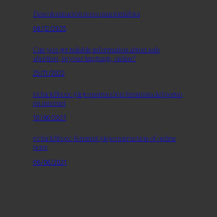
Descolonización no es una metáfora
08/12/2025
Can you get reliable information about safe
abortion, in your language, online?
25/11/2022
r/chickflixxx: (de)construcción feminista del porno
en internet
10/06/2021
r/chickflixxx: feminist (de)construction of online
porn
06/06/2021