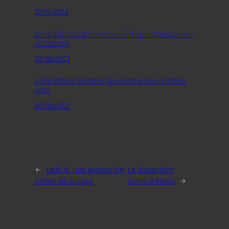
25/11/2022
r/chickflixxx: (de)construcción feminista del porno
en internet
10/06/2021
r/chickflixxx: feminist (de)construction of online
porn
06/06/2021
←
Lado B, una exposición
La dispersión
online de collage
como método
→