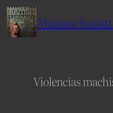
Skip
to
Mariana Fossatt
content
Violencias machis