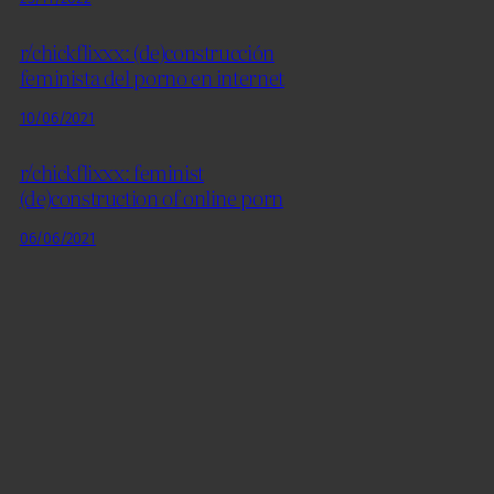
r/chickflixxx: (de)construcción
feminista del porno en internet
10/06/2021
r/chickflixxx: feminist
(de)construction of online porn
06/06/2021