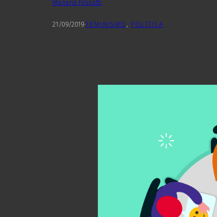
Mariana Fossatti
21/09/2019
·
FEMINISMO
, 
POLÍTICA