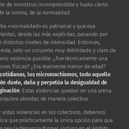
rte de monstruo incomprensible y hasta cierto
de la norma, de la normalidad.
ra «normalidad» es patriarcal y que esa
lentas, desde las más explícitas, pasando por
distintos niveles de intensidad. Entonces,
uesta, solo un conjunto muy delimitado y claro de
omo violencia punible. ¿Fue técnicamente una
iones físicas? ¿Era realmente menor de edad?
 cotidianas, los micromachismos, todo aquello
én duele, daña y perpetúa la desigualdad de
rginación
. Estas violencias quedan en una arena
siquiera abordar, de manera colectiva.
r estas violencias en los colectivos, debemos
plica que prácticamente la única opción para que
as sea la denuncia formal, incluso en el ámbito