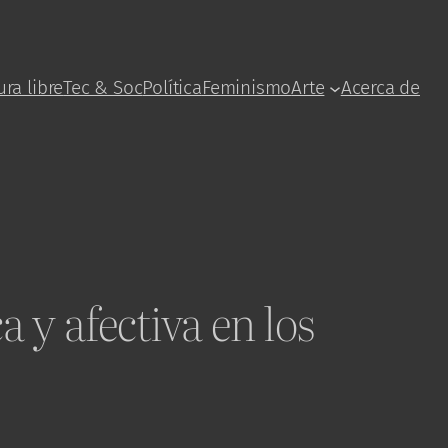
ura libre
Tec & Soc
Política
Feminismo
Arte
Acerca de
 y afectiva en los