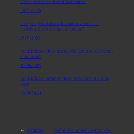
Descolonización no es una metáfora
08/12/2025
Can you get reliable information about safe
abortion, in your language, online?
25/11/2022
r/chickflixxx: (de)construcción feminista del porno
en internet
10/06/2021
r/chickflixxx: feminist (de)construction of online
porn
06/06/2021
←
Se llama
Comentarios al proyecto «ley