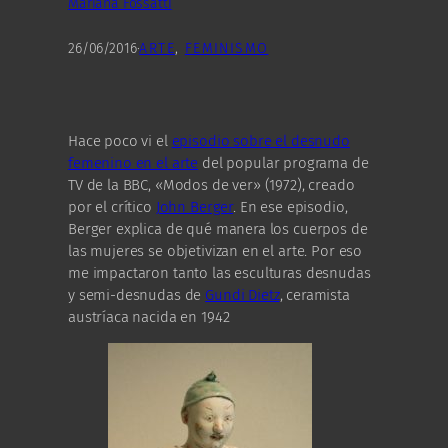
Mariana Fossatti
26/06/2016
·
ARTE
, 
FEMINISMO
Hace poco vi el
episodio sobre el desnudo
femenino en el arte
del popular programa de
TV de la BBC, «Modos de ver» (1972), creado
por el crítico
John Berger
. En ese episodio,
Berger explica de qué manera los cuerpos de
las mujeres se objetivizan en el arte. Por eso
me impactaron tanto las esculturas desnudas
y semi-desnudas de
Gundi Dietz
, ceramista
austríaca nacida en 1942