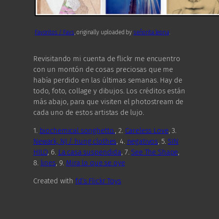
Favoritos / Favs
, originally uploaded by
señorita leona
.
Revisitando mi cuenta de flickr me encuentro
con un montón de cosas preciosas que me
había perdido en las últimas semanas. Hay de
todo, foto, collage y dibujos. Los créditos están
más abajo, para que visiten el photostream de
cada uno de estos artistas de lujo.
1.
biochemical songhetto.
, 2.
Careless Love
, 3.
Newark, NJ / hung clothes
, 4.
negativos
, 5.
SIN
HILO
, 6.
La casa suspendida
, 7.
See The Shape
,
8.
lines
, 9.
Mira lo que se oye
Created with
fd’s Flickr Toys