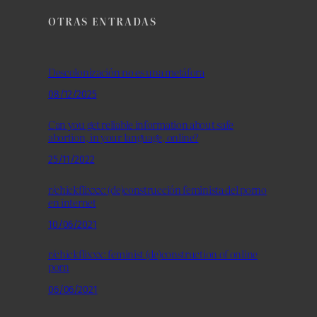
OTRAS ENTRADAS
Descolonización no es una metáfora
08/12/2025
Can you get reliable information about safe
abortion, in your language, online?
25/11/2022
r/chickflixxx: (de)construcción feminista del porno
en internet
10/06/2021
r/chickflixxx: feminist (de)construction of online
porn
06/06/2021