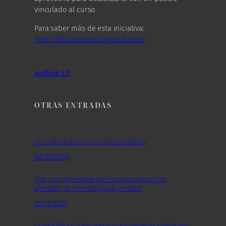
vinculado al curso.
Para saber más de esta iniciativa:
http://500cuadros.blogspot.com/
política 2.0
OTRAS ENTRADAS
Descolonización no es una metáfora
08/12/2025
Can you get reliable information about safe
abortion, in your language, online?
25/11/2022
r/chickflixxx: (de)construcción feminista del porno