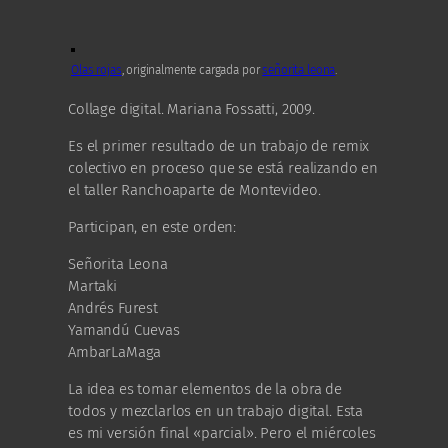
Olas rojas
, originalmente cargada por
señorita leona
.
Collage digital. Mariana Fossatti, 2009.
Es el primer resultado de un trabajo de remix
colectivo en proceso que se está realizando en
el taller Ranchoaparte de Montevideo.
Participan, en este orden:
Señorita Leona
Martaki
Andrés Furest
Yamandú Cuevas
AmbarLaMaga
La idea es tomar elementos de la obra de
todos y mezclarlos en un trabajo digital. Esta
es mi versión final «parcial». Pero el miércoles