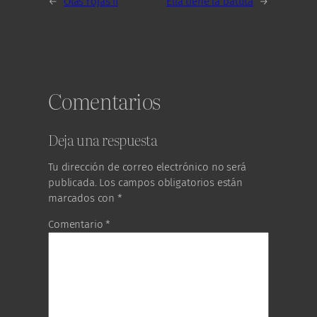
←
Olas rojas II
Ella tiene la batuta
→
Comentarios
Deja una respuesta
Tu dirección de correo electrónico no será
publicada.
Los campos obligatorios están
marcados con
*
Comentario
*