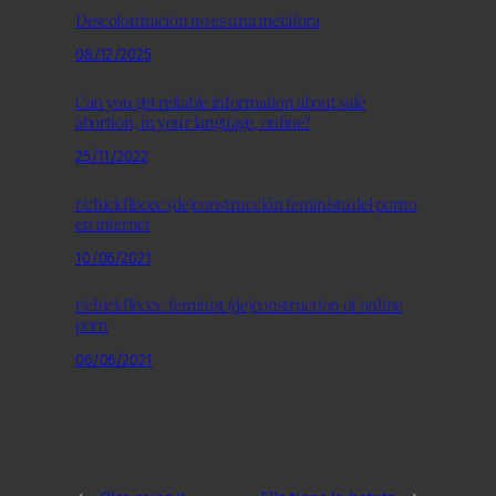
Descolonización no es una metáfora
08/12/2025
Can you get reliable information about safe
abortion, in your language, online?
25/11/2022
r/chickflixxx: (de)construcción feminista del porno
en internet
10/06/2021
r/chickflixxx: feminist (de)construction of online
porn
06/06/2021