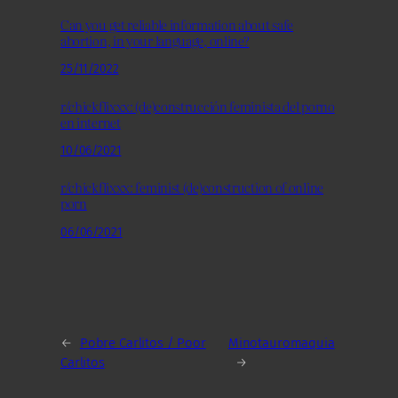
Can you get reliable information about safe
abortion, in your language, online?
25/11/2022
r/chickflixxx: (de)construcción feminista del porno
en internet
10/06/2021
r/chickflixxx: feminist (de)construction of online
porn
06/06/2021
←
Pobre Carlitos / Poor
Minotauromaquia
Carlitos
→