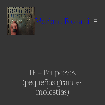
Skip
to
content
Mariana Fossatti
IF – Pet peeves
(pequeñas grandes
molestias)