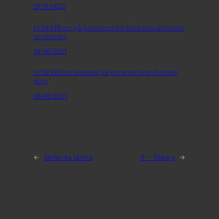
25/11/2022
r/chickflixxx: (de)construcción feminista del porno
en internet
10/06/2021
r/chickflixxx: feminist (de)construction of online
porn
06/06/2021
←
Señorita Leona
IF – Theory
→