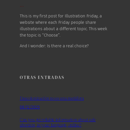
…
This is my first post for Illustration Friday, a
website where each Friday people share
illustrations about a different topic. This week
the topic is “Choose”.
And I wonder: Is there a real choice?
OTRAS ENTRADAS
Descolonización no es una metáfora
08/12/2025
Can you get reliable information about safe
abortion, in your language, online?