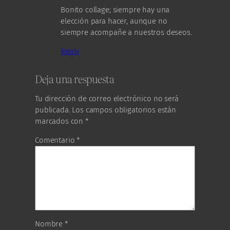
Bonito collage; siempre hay una
elección para hacer, aunque no
siempre acompañe a nuestros deseos.
Reply
Deja una respuesta
Tu dirección de correo electrónico no será
publicada.
Los campos obligatorios están
marcados con
*
Comentario
*
Nombre
*