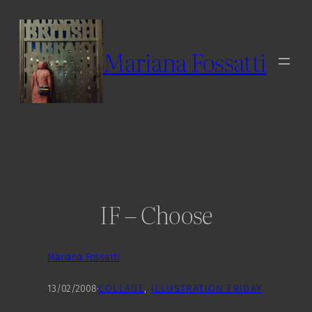
Skip
to
content
Mariana Fossatti
IF – Choose
Mariana Fossatti
13/02/2008
·
COLLAGE
, 
ILLUSTRATION FRIDAY