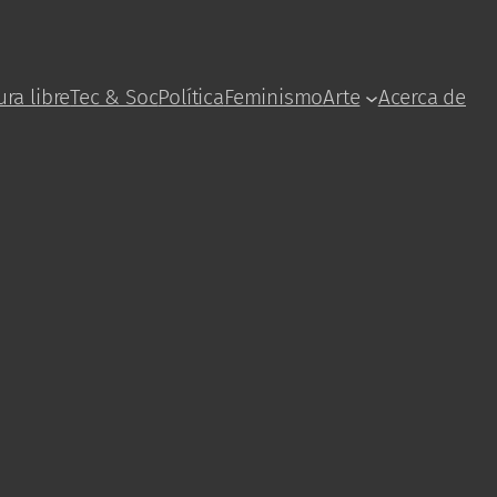
ura libre
Tec & Soc
Política
Feminismo
Arte
Acerca de