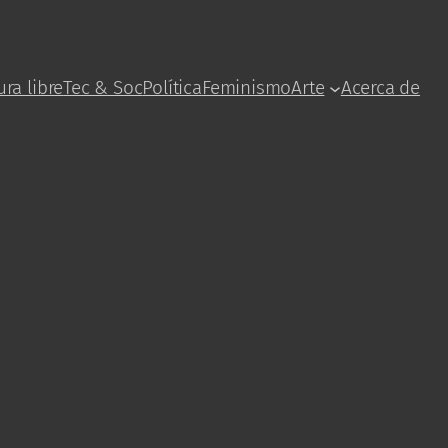
ura libre
Tec & Soc
Política
Feminismo
Arte
Acerca de