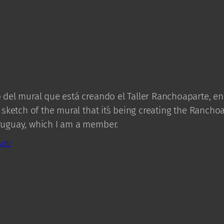
 del mural que está creando el Taller Ranchoaparte, e
a sketch of the mural that it´s being creating the Ranch
ruguay, which I am a member.
atti