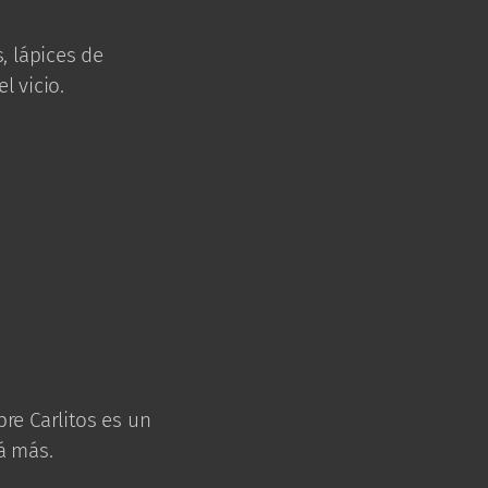
, lápices de
l vicio.
bre Carlitos es un
á más.