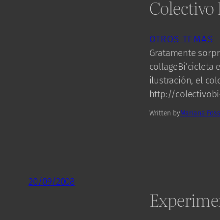
Colectivo B
OTROS TEMAS
Gratamente sorpre
collageBi’cicleta
ilustración, el co
http://colectivob
Written by
Mariana Foss
20/09/2008
Experimen