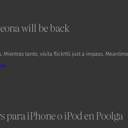
eona will be back
Mientras tanto, visita flickrIt´s just a impass. Meantime v
atti
s para iPhone o iPod en Poolga