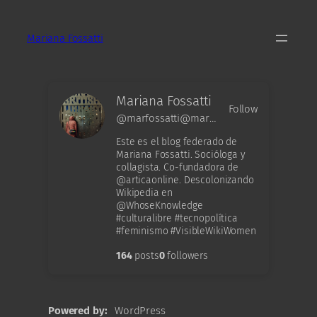
Skip
to
Mariana Fossatti
content
Mariana Fossatti
Follow
@marfossatti@mariana.articaonline.com
Este es el blog federado de
Mariana Fossatti. Socióloga y
collagista. Co-fundadora de
@articaonline. Descolonizando
Wikipedia en
@WhoseKnowledge
#culturalibre #tecnopolítica
#feminismo #VisibleWikiWomen
164
posts
0
followers
Powered by
WordPress