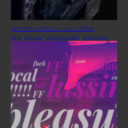
Descolonización no es una metáfora
ARTE
, 
COLLAGE
, 
CULTURA LIBRE
, 
PROYECTOS