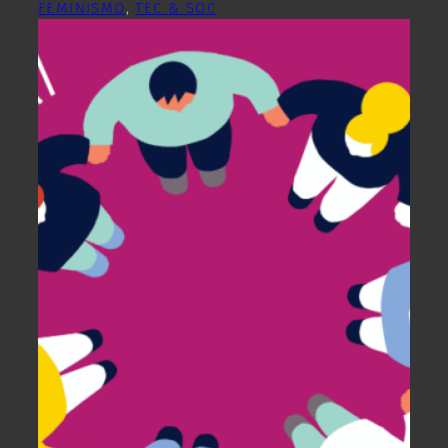
FEMINISMO
, 
TEC & SOC