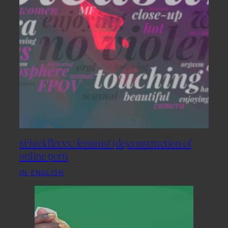
r/chickflixxx: feminist (de)construction of
online porn
IN ENGLISH