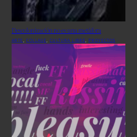
Descolonización no es una metáfora
ARTE
, 
COLLAGE
, 
CULTURA LIBRE
, 
PROYECTOS