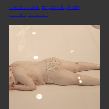
Comentarios al proyecto «ley Uber»
POLÍTICA
, 
TEC & SOC