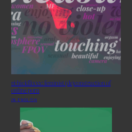
r/chickflixxx: feminist (de)construction of
online porn
IN ENGLISH