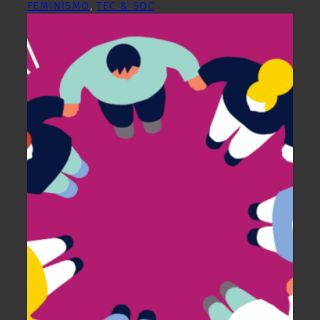
FEMINISMO
, 
TEC & SOC